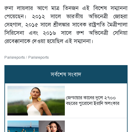
রুনা লায়লার আগে মাত্র তিনজন এই বিশেষ সম্মাননা
পেয়েছেন। ২০১২ সালে ভারতীয় অভিনেত্রী জোহরা
সেহগাল, ২০১৫ সালে শ্রীলঙ্কার সাবেক রাষ্ট্রপতি মৈত্রীপালা
সিরিসেনা এবং ২০১৬ সালে রুশ অভিনেত্রী সেনিয়া
রেবেক্কানাকে দেওয়া হয়েছিল এই সম্মাননা।
Parisreports / Parisreports
সর্বশেষ সংবাদ
জেন্ডায়ার কানের দুলে ২৭০০
বছরের পুরোনো ইরানি অলংকার