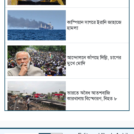
কাস্পিয়ান সাগরে ইরানি জাহাজে
হামলা
আন্দোলনে কাঁপছে দিল্লি, চাপের
মুখে মোদি
ভারতে অবৈধ আতশবাজি
কারখানায় বিস্ফোরণ, নিহত ৮
প্রতিশোধ নিতে ৪ ধাপের