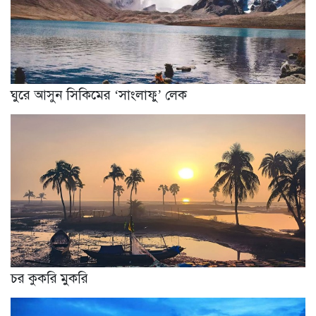
ঘুরে আসুন সিকিমের ‘সাংলাফু’ লেক
চর কুকরি মুকরি