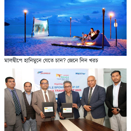
মালদ্বীপে হানিমুনে যেতে চান? জেনে নিন খরচ