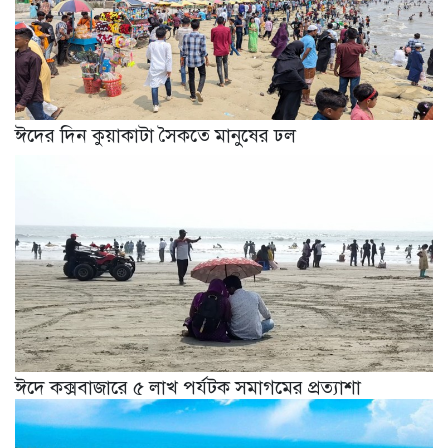
ঈদের দিন কুয়াকাটা সৈকতে মানুষের ঢল
ঈদে কক্সবাজারে ৫ লাখ পর্যটক সমাগমের প্রত্যাশা