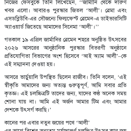
নিজের ফেসবুকে তিনি লিখেছেন, ‘‘জার্মানি থেকে দারুণ
খবর এলো। আবারও পুরস্কার জিতল ‘আলী’। ব্রেমা এবং
এসডব্লিউবি-এর সৌজন্যে ফিল্মফেস্ট ব্রেমেন-এ ডাইভারসিটি
অ্যাওয়ার্ড জিতেছে আমাদের সিনেমা ‘আলী’।’’
গতকাল ১৯ এপ্রিল জার্মানির ব্রেমেন শহরে অনুষ্ঠিত উৎসবের
২০২৬ আসরের আনুষ্ঠানিক পুরস্কার বিতরণী অনুষ্ঠানে
প্রতিযোগিতা বিভাগের অংশ হিসেবে ‘আই অ্যাম আলী’–কে
এই সম্মাননা দেওয়া হয়।
আসরে ভার্চুয়ালি উপস্থিত ছিলেন রাজীব। তিনি বলেন, ‘এই
স্বীকৃতি আমাদের জন্য অত্যন্ত গুরুত্বপূর্ণ, আমি সবার প্রতি
কৃতজ্ঞ। এই চলচ্চিত্রটি তাদের জন্য, যাদের কণ্ঠ অনেক সময়
শোনা যায় না। আমি এই অর্জন আমার টিম এবং আমার
দেশকে উৎসর্গ করছি।’
কানের পর এবার নতুন জয়ের পথে ‘আলী’
এর আগে বিশ্বের অন্যতম মর্যাদাপূর্ণ চলচ্চিত্র উৎসব কান জয়