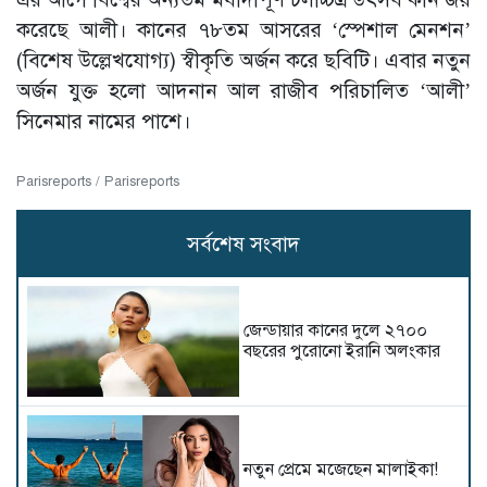
করেছে আলী। কানের ৭৮তম আসরের ‘স্পেশাল মেনশন’
(বিশেষ উল্লেখযোগ্য) স্বীকৃতি অর্জন করে ছবিটি। এবার নতুন
অর্জন যুক্ত হলো আদনান আল রাজীব পরিচালিত ‘আলী’
সিনেমার নামের পাশে।
Parisreports / Parisreports
সর্বশেষ সংবাদ
জেন্ডায়ার কানের দুলে ২৭০০
বছরের পুরোনো ইরানি অলংকার
নতুন প্রেমে মজেছেন মালাইকা!