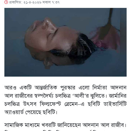
প্রকাশিত: ২১-৪-২০২৬ সকাল ৭:৩৭
আরও একটি আন্তর্জাতিক পুরস্কার এলো নির্মাতা আদনান
আল রাজীবের স্বল্পদৈর্ঘ্য চলচ্চিত্র ‘আলী’র ঝুলিতে। জার্মানির
চলচ্চিত্র উৎসব ফিল্মফেস্ট ব্রেমেন–এ ছবিটি ডাইভার্সিটি
অ্যাওয়ার্ড পেয়েছে ছবিটি।
সামাজিক মাধ্যমে খবরটি জানিয়েছেন আদনান আল রাজীব।