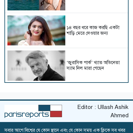
১৪ বছর ধরে কাজ করছি একটা
শাড়ি মেরে দেওয়ার জন্য
‘জুরাসিক পার্ক’ খ্যাত অভিনেতা
স্যাম নিল মারা গেছেন
কার মাথায় উঠল ‘মিস ওয়ার্ল্ড
বাংলাদেশ’-এর মুকুট?
Editor : Ullash Ashik
Ahmed
সবার আগে বিশ্বের যে কোন স্থানে এবং যে কোন সময় এক ক্লিকে সব খবর
কোন রীতিতে বিয়ে করছেন আমির-