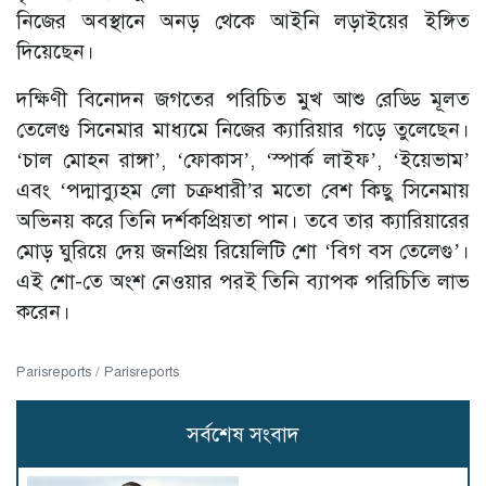
নিজের অবস্থানে অনড় থেকে আইনি লড়াইয়ের ইঙ্গিত
দিয়েছেন।
দক্ষিণী বিনোদন জগতের পরিচিত মুখ আশু রেড্ডি মূলত
তেলেগু সিনেমার মাধ্যমে নিজের ক্যারিয়ার গড়ে তুলেছেন।
‘চাল মোহন রাঙ্গা’, ‘ফোকাস’, ‘স্পার্ক লাইফ’, ‘ইয়েভাম’
এবং ‘পদ্মাব্যুহম লো চক্রধারী’র মতো বেশ কিছু সিনেমায়
অভিনয় করে তিনি দর্শকপ্রিয়তা পান। তবে তার ক্যারিয়ারের
মোড় ঘুরিয়ে দেয় জনপ্রিয় রিয়েলিটি শো ‘বিগ বস তেলেগু’।
এই শো-তে অংশ নেওয়ার পরই তিনি ব্যাপক পরিচিতি লাভ
করেন।
Parisreports / Parisreports
সর্বশেষ সংবাদ