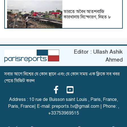
ভারতে অবৈধ আতশবাজি
কারখানায় বিস্ফোরণ, নিহত ৮
প্রতিশোধ নিতে ৪ ধাপের
Editor : Ullash Ashik
পরিকল্পনা তেহরানের
Ahmed
সবার আগে বিশ্বের যে কোন স্থানে এবং যে কোন সময় এক ক্লিকে সব খবর
পেতে ভিজিট করুন
হরমুজ থেকে টোল আদায়ের
ঘোষণা প্রত্যাহার করলেন ট্রাম্প
Address : 10 rue de Buisson saint Louis , Paris, France,
Paris, France| E-mail:
preports.tv@gmail.com
| Phone:
,
+33753969515
মধ্যপ্রাচ্যের সব সমুদ্রপথ বন্ধের
হুমকি ইরানের