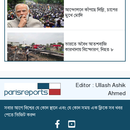
আন্দোলনে কাঁপছে দিল্লি, চাপের
মুখে মোদি
ভারতে অবৈধ আতশবাজি
কারখানায় বিস্ফোরণ, নিহত ৮
প্রতিশোধ নিতে ৪ ধাপের
Editor : Ullash Ashik
পরিকল্পনা তেহরানের
Ahmed
সবার আগে বিশ্বের যে কোন স্থানে এবং যে কোন সময় এক ক্লিকে সব খবর
পেতে ভিজিট করুন
হরমুজ থেকে টোল আদায়ের
ঘোষণা প্রত্যাহার করলেন ট্রাম্প