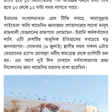
র‌্যালি প্রায় ১০ কিলোমিটার পথ অতিক্রম করবে এবং শেষ
হতে ১০ থেকে ১২ ঘণ্টা সময় লাগতে পারে।
ইরানের সংবাদমাধ্যম প্রেস টিভি বলছে, আয়াতুল্লাহ
সাইয়্যেদ আলি খামেনির জানাজার শোভাযাত্রায় লাখো মানুষ
রাজধানী তেহরানের রাজপথে নেমেছেন। ইরানি কর্মকর্তাদের
দাবি, এটি দেশটির আধুনিক ইতিহাসের সবচেয়ে বড়
জনসমাগম। সোমবার (৬ জুলাই) স্থানীয় সময় সকাল ৬টায়
তেহরানের গ্র্যান্ড মোসাল্লা ধর্মীয় কমপ্লেক্স থেকে র‌্যালিটি শুরু
হয়। এর আগে দুই দিন সেখানে সর্বসাধারণের শ্রদ্ধা
নিবেদনের জন্য খামেনির মরদেহ রাখা হয়েছিল।