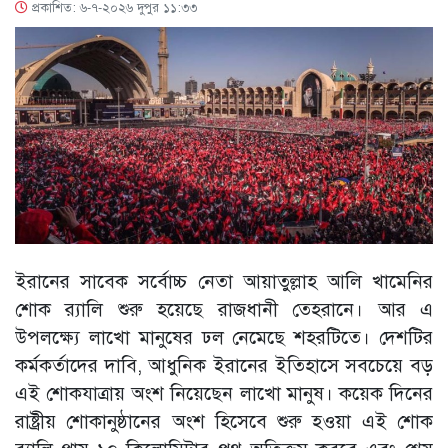
প্রকাশিত: ৬-৭-২০২৬ দুপুর ১১:৩৩
ইরানের সাবেক সর্বোচ্চ নেতা আয়াতুল্লাহ আলি খামেনির
শোক র‌্যালি শুরু হয়েছে রাজধানী তেহরানে। আর এ
উপলক্ষ্যে লাখো মানুষের ঢল নেমেছে শহরটিতে। দেশটির
কর্মকর্তাদের দাবি, আধুনিক ইরানের ইতিহাসে সবচেয়ে বড়
এই শোকযাত্রায় অংশ নিয়েছেন লাখো মানুষ। কয়েক দিনের
রাষ্ট্রীয় শোকানুষ্ঠানের অংশ হিসেবে শুরু হওয়া এই শোক