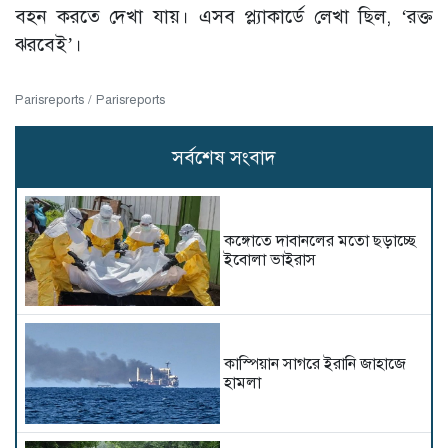
বহন করতে দেখা যায়। এসব প্ল্যাকার্ডে লেখা ছিল, ‘রক্ত
ঝরবেই’।
Parisreports / Parisreports
সর্বশেষ সংবাদ
কঙ্গোতে দাবানলের মতো ছড়াচ্ছে
ইবোলা ভাইরাস
কাস্পিয়ান সাগরে ইরানি জাহাজে
হামলা