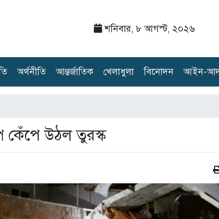
শনিবার, ৮ আগস্ট, ২০২৬
তি
অর্থনীতি
আন্তর্জাতিক
খেলাধুলা
বিনোদন
আইন-আদ
ে কেঁপে উঠল তুরস্ক