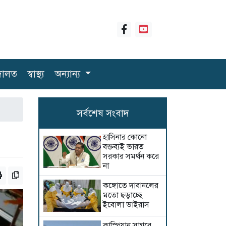
ালত
স্বাস্থ্য
অন্যান্য
সর্বশেষ সংবাদ
হাসিনার কোনো
বক্তব্যই ভারত
সরকার সমর্থন করে
না
কঙ্গোতে দাবানলের
মতো ছড়াচ্ছে
ইবোলা ভাইরাস
কাস্পিয়ান সাগরে