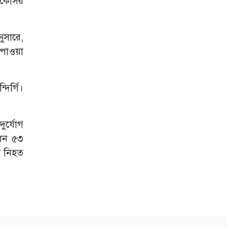
লিকেসির
হুমকি ইরানের
বিশ্বকাপ থেকে
বিদায়ের পর
ুসারে,
ফ্রান্সজুড়ে উত্তেজনা;
 পাওয়া
গ্রেপ্তার ১৬০
আবারো হরমুজ
প্রণালি বন্ধ ঘোষণা
ির্গি।
ইরানের
কাতারের সাবেক
আমির শেখ হামাদ
ুর্যোগ
বিন খলিফা আর নেই
লেন ৫৩
তৃতীয় দফায় ইরানে
ে নিহত
রাতভর মার্কিন
হামলা
ম্যাক্রোঁর সিরিয়া
সফরের মধ্যেই
দামেস্কে বিস্ফোরণ,
নিহত ১