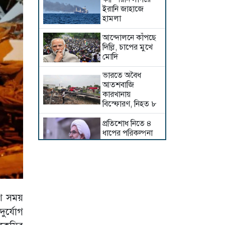
ইরানি জাহাজে
হামলা
আন্দোলনে কাঁপছে
দিল্লি, চাপের মুখে
মোদি
ভারতে অবৈধ
আতশবাজি
কারখানায়
বিস্ফোরণ, নিহত ৮
প্রতিশোধ নিতে ৪
ধাপের পরিকল্পনা
তেহরানের
হরমুজ থেকে টোল
আদায়ের ঘোষণা
প্রত্যাহার করলেন
ট্রাম্প
েশ সময়
মধ্যপ্রাচ্যের সব
ুর্যোগ
সমুদ্রপথ বন্ধের