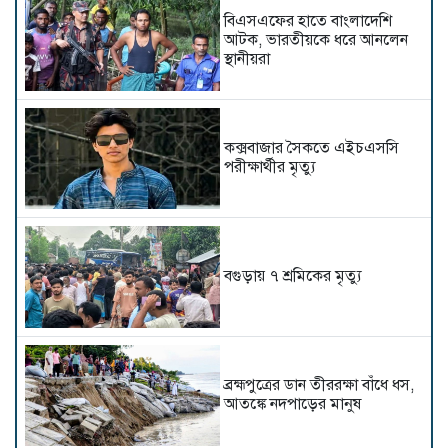
বিএসএফের হাতে বাংলাদেশি
আটক, ভারতীয়কে ধরে আনলেন
স্থানীয়রা
কক্সবাজার সৈকতে এইচএসসি
পরীক্ষার্থীর মৃত্যু
বগুড়ায় ৭ শ্রমিকের মৃত্যু
ব্রহ্মপুত্রের ডান তীররক্ষা বাঁধে ধস,
আতঙ্কে নদপাড়ের মানুষ