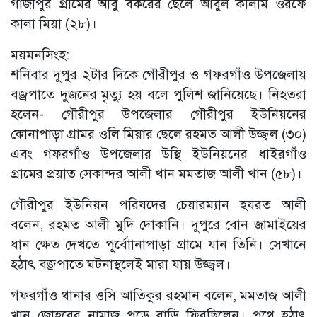
গাজীপুর গ্রামের আবু বকরের ছেলে আবুল কালাম ওরফে
কালা মিয়া (২৮)।
ময়মনসিংহ:
শনিবার দুপুর ২টার দিকে গৌরীপুর ও গফরগাঁও উপজেলায়
বজ্রপাতে দুজনের মৃত্যু হয় বলে পুলিশ জানিয়েছে। নিহতরা
হলেন- গৌরীপুর উপজেলার গৌরীপুর ইউনিয়নের
কোনাপাড়া গ্রামর ওলি মিয়ার ছেলে রহমত আলী উজ্জ্বল (৩০)
এবং গফরগাঁও উপজেলার উস্থি ইউনিয়নের ধাইরগাঁও
গ্রামের প্রয়াত সেকান্দর আলী খান মমতাজ আলী খান (৫৮)।
গৌরীপুর ইউনিয়ন পরিষদের চেয়ারম্যান হযরত আলী
বলেন, রহমত আলী মুদি দোকানি। দুপুরে বোন জামাইয়ের
ধান ক্ষেত দেখতে পূর্বাোনাপাড়া গ্রামে যান তিনি। সেখানে
হঠাৎ বজ্রপাতে ঘটনাস্থলেই মারা যায় উজ্জ্বল।
গফরগাঁও থানার ওসি আতিকুর রহমান বলেন, মমতাজ আলী
খান জোহরের নামাজ পড়ে বাড়ি ফিরছিলেন। পথে হঠাৎ