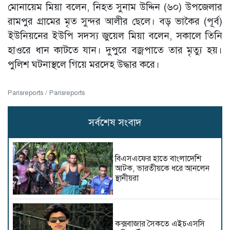
মোনায়েম মিয়া বলেন, নিহত সুনাম উদ্দিন (৬০) উপজেলার
রামপুর গ্রামের মৃত সুন্দর আলীর ছেলে। বড় ভাকৈর (পূর্ব)
ইউনিয়নের ইউপি সদস্য জুয়েল মিয়া বলেন, সকালে তিনি
হাওরে ধান কাটতে যান। দুপুরে বজ্রপাতে তার মৃত্যু হয়।
পুলিশ ঘটনাস্থলে গিয়ে মরদেহ উদ্ধার করে।
Parisreports / Parisreports
সর্বশেষ সংবাদ
বিএসএফের হাতে বাংলাদেশি
আটক, ভারতীয়কে ধরে আনলেন
স্থানীয়রা
কক্সবাজার সৈকতে এইচএসসি