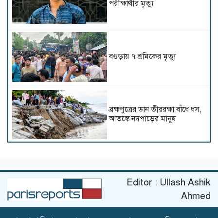
পরীক্ষার্থীর মৃত্যু
বগুড়ায় ৭ শ্রমিকের মৃত্যু
ব্রহ্মপুত্রের ডান তীররক্ষা বাঁধে ধস,
আতঙ্কে নদপাড়ের মানুষ
উখিয়ায় পাহাড়ধসের ঘটনায় নিহত
বেড়ে ৮
Editor : Ullash Ashik
Ahmed