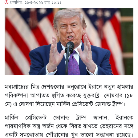
প্রকাশিত: ১৯-৫-২০২৬ রাত ১০:১৪
মধ্যপ্রাচ্যের মিত্র দেশগুলোর অনুরোধে ইরানে নতুন হামলার
পরিকল্পনা আপাতত স্থগিত করেছে যুক্তরাষ্ট্র। সোমবার (১৮
মে) এ ঘোষণা দিয়েছেন মার্কিন প্রেসিডেন্ট ডোনাল্ড ট্রাম্প।
মার্কিন প্রেসিডেন্ট ডোনাল্ড ট্রাম্প জানান, ইরানকে
পারমাণবিক অস্ত্র অর্জন থেকে বিরত রাখতে তেহরানের সঙ্গে
একটি সমঝোতায় পৌঁছানোর খুব ভালো সম্ভাবনা রয়েছে।