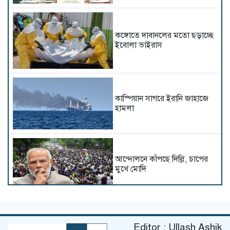
কঙ্গোতে দাবানলের মতো ছড়াচ্ছে
ইবোলা ভাইরাস
কাস্পিয়ান সাগরে ইরানি জাহাজে
হামলা
আন্দোলনে কাঁপছে দিল্লি, চাপের
মুখে মোদি
ভারতে অবৈধ আতশবাজি
Editor : Ullash Ashik
কারখানায় বিস্ফোরণ, নিহত ৮