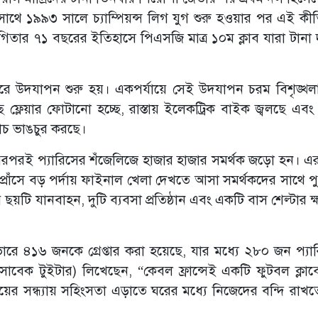
ে ১৯৯৩ সালে চ্যাম্পিয়ন্স লিগ যুগ শুরু হওয়ার পর এই কীর্
িযোগিতার ৭১ বছরের ইতিহাসে পিএসজি মাত্র ১০ম ক্লাব যারা টানা
শহরে উদযাপন শুরু হয়। একপর্যায়ে সেই উদযাপন চরম বিশৃঙ্খল
 ফ্লেয়ার ফোটানো হচ্ছে, রাস্তায় ইলেকট্রিক বাইক জ্বলছে এবং
াচ ভাঙচুর করছে।
পরপরই প্যারিসের শঁজেলিজে হাজার হাজার সমর্থক জড়ো হন। 
ে প্রাঁসে বড় পর্দায় ফাইনাল খেলা দেখতে আসা সমর্থকদের সাথে প
য়টি যানবাহন, দুটি ব্যবসা প্রতিষ্ঠান এবং একটি বাস শেল্টার ক্ষত
ববার ভোরে ৪১৬ জনকে গ্রেপ্তার করা হয়েছে, যার মধ্যে ২৮০ জন প্য
(সাবেক টুইটার) লিখেছেন, “কেবল ফ্রান্সেই একটি ফুটবল ক্লা
জয়ের সন্ধ্যায় সহিংসতা এড়াতে ঘরের মধ্যে নিজেদের বন্দি রাখতে