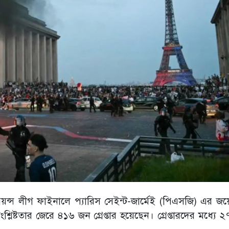
ম্পিয়ন্স লীগ ফাইনালে প্যারিস সেইন্ট-জার্মেই (পিএসজি) এর জ
সংশ্লিষ্টতার জেরে ৪১৬ জন গ্রেপ্তার হয়েছেন। গ্রেপ্তারদের মধ্যে