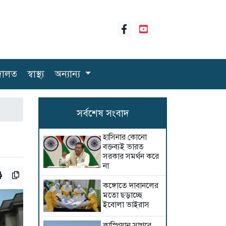
ালত
স্বাস্থ্য
অন্যান্য
সর্বশেষ সংবাদ
হাসিনার কোনো
বক্তব্যই ভারত
সরকার সমর্থন করে
না
কঙ্গোতে দাবানলের
মতো ছড়াচ্ছে
ইবোলা ভাইরাস
কাস্পিয়ান সাগরে