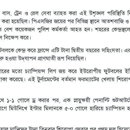
 বাস, ট্রেন ও রেল সেবা ব্যাহত করা এই উশৃঙ্খল পরিস্থিতি নিয়ন
রা হয়েছিল। পিএসজির জয়ের পর বিভিন্ন স্থানে আতশবাজি ও ফ্
বেশ কয়েকজন পুলিশ কর্মকর্তা আহত হন। শহরের কেন্দ্রস্থ
স নিক্ষেপ করে।
বলকে কেন্দ্র করে ফ্রান্সে এটি টানা দ্বিতীয় বছরের সহিংসতা। 
ু হওয়া উদ্‌যাপন প্রাণঘাতী রূপ নিয়েছিল।
তীয়বারের মতো চ্যাম্পিয়ন্স লিগ জয় করে ইউরোপীয় ফুটবলের ই
কা করেছে। এই টুর্নামেন্টের বর্তমান ফরম্যাটের খেলায় শিরো
াথে ১-১ গোলে ড্র করার পর, এক স্নায়ুক্ষয়ী পেনাল্টি শুটআউ
ে মিউনিখে ইন্টার মিলানকে ৫-০ গোলে হারিয়ে চ্যাম্পিয়ন 
য়াল মাদ্রিদের টানা তিনবার শিরোপা জেতার পর প্রথম দল হিসেব