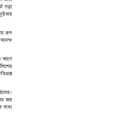
তি গড়া
 দুইবার
ায় রূপ
 আনন্দ
এর আগে
ুলিশের
িগ্রস্ত
ারিসের।
বের জয়
 বাধ্য