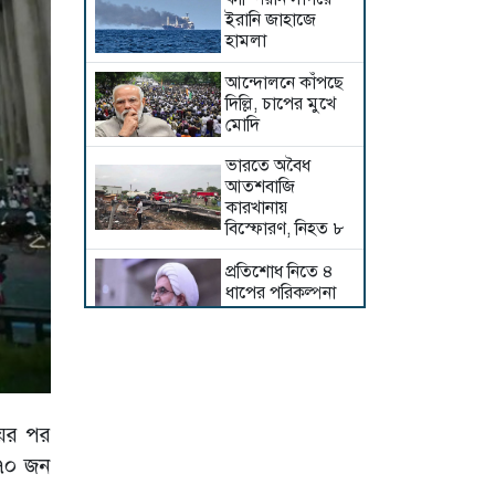
ইরানি জাহাজে
হামলা
আন্দোলনে কাঁপছে
দিল্লি, চাপের মুখে
মোদি
ভারতে অবৈধ
আতশবাজি
কারখানায়
বিস্ফোরণ, নিহত ৮
প্রতিশোধ নিতে ৪
ধাপের পরিকল্পনা
তেহরানের
হরমুজ থেকে টোল
আদায়ের ঘোষণা
প্রত্যাহার করলেন
ট্রাম্প
য়ের পর
মধ্যপ্রাচ্যের সব
 ২৭০ জন
সমুদ্রপথ বন্ধের