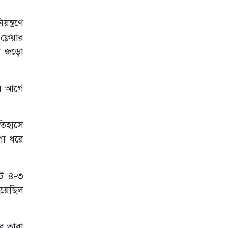
হুমকি ইরানের
্ত্রণে
বিশ্বকাপ থেকে
বিদায়ের পর
লেয়ার
ফ্রান্সজুড়ে উত্তেজনা;
লে জড়ো
গ্রেপ্তার ১৬০
আবারো হরমুজ
প্রণালি বন্ধ ঘোষণা
এর আগে
ইরানের
কাতারের সাবেক
আমির শেখ হামাদ
তিহাসে
বিন খলিফা আর নেই
পা ধরে
তৃতীয় দফায় ইরানে
রাতভর মার্কিন
হামলা
টে ৪-৩
ম্যাক্রোঁর সিরিয়া
হয়েছিল
সফরের মধ্যেই
দামেস্কে বিস্ফোরণ,
নিহত ১
ে তারা