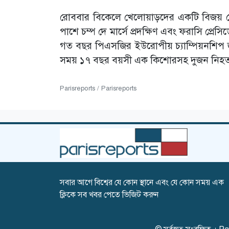
রোববার বিকেলে খেলোয়াড়দের একটি বিজয় শো
পাশে চম্প দে মার্সে প্রদক্ষিণ এবং ফরাসি প্রেসিড
গত বছর পিএসজির ইউরোপীয় চ্যাম্পিয়নশিপ জ
সময় ১৭ বছর বয়সী এক কিশোরসহ দুজন নিহ
Parisreports / Parisreports
সবার আগে বিশ্বের যে কোন স্থানে এবং যে কোন সময় এক
ক্লিকে সব খবর পেতে ভিজিট করুন