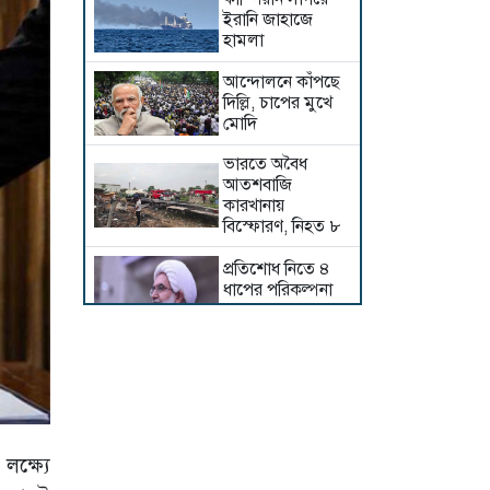
ইরানি জাহাজে
হামলা
আন্দোলনে কাঁপছে
দিল্লি, চাপের মুখে
মোদি
ভারতে অবৈধ
আতশবাজি
কারখানায়
বিস্ফোরণ, নিহত ৮
প্রতিশোধ নিতে ৪
ধাপের পরিকল্পনা
তেহরানের
হরমুজ থেকে টোল
আদায়ের ঘোষণা
প্রত্যাহার করলেন
ট্রাম্প
মধ্যপ্রাচ্যের সব
লক্ষ্যে
সমুদ্রপথ বন্ধের