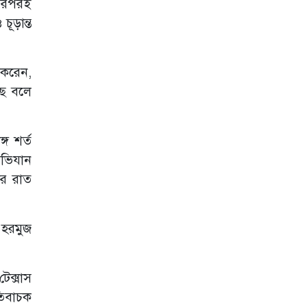
 পরপরই
হুমকি ইরানের
ূড়ান্ত
বিশ্বকাপ থেকে
বিদায়ের পর
ফ্রান্সজুড়ে উত্তেজনা;
গ্রেপ্তার ১৬০
 করেন,
ছে বলে
আবারো হরমুজ
প্রণালি বন্ধ ঘোষণা
ইরানের
্গ শর্ত
কাতারের সাবেক
ভিযান
আমির শেখ হামাদ
বিন খলিফা আর নেই
ার রাত
তৃতীয় দফায় ইরানে
রাতভর মার্কিন
হামলা
থ হরমুজ
ম্যাক্রোঁর সিরিয়া
সফরের মধ্যেই
দামেস্কে বিস্ফোরণ,
েক্সাস
নিহত ১
তিবাচক