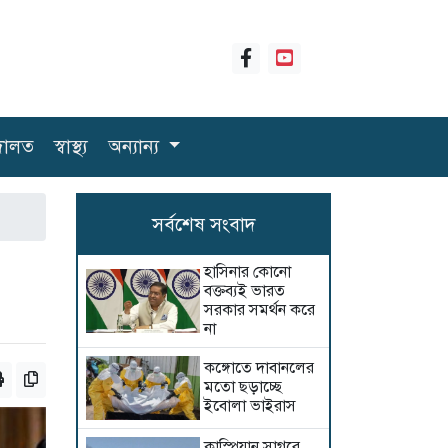
ালত
স্বাস্থ্য
অন্যান্য
সর্বশেষ সংবাদ
হাসিনার কোনো
বক্তব্যই ভারত
সরকার সমর্থন করে
না
কঙ্গোতে দাবানলের
মতো ছড়াচ্ছে
ইবোলা ভাইরাস
কাস্পিয়ান সাগরে