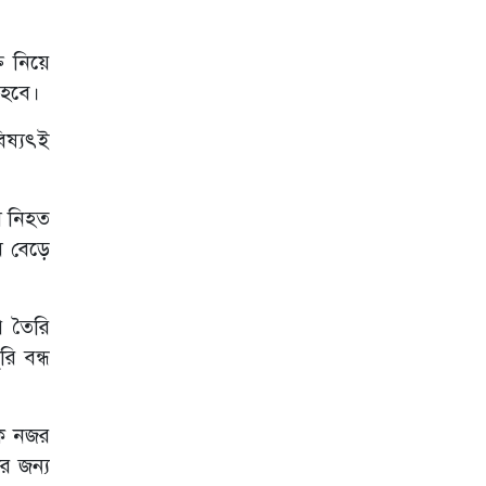
ি নিয়ে
 হবে।
িষ্যৎই
ষ নিহত
ম বেড়ে
াপ তৈরি
ি বন্ধ
কে নজর
র জন্য