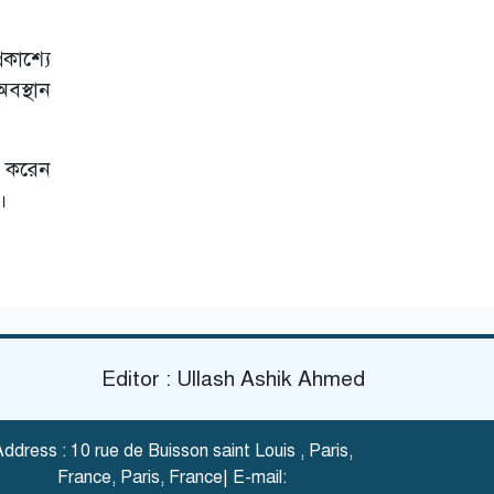
কাশ্যে
বস্থান
য করেন
ত।
Editor : Ullash Ashik Ahmed
ddress : 10 rue de Buisson saint Louis , Paris,
France, Paris, France| E-mail: