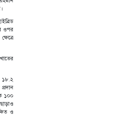
 রহমান
ন।
হুন্দাই ব্র্যান্ডের হোম
অ্যাপ্লায়েন্স পণ্য
ইব্রিড
আনছে ডিএক্স গ্রুপ
শের ওপর
দেশের বাজারে
ষেত্রে
এলো বিওয়াইডি
সিলায়ন ৬
দারাজের রমজান
 খাতের
ক্যাম্পেইনে বিশাল
ছাড়
স্ট্যান্ডার্ড চার্টার্ডের
ও ১৮.২
১২০ বছর উদযাপনে
ঢাকায় গ্রুপ সিইও
প্রদান
বিল উইন্টার্স
কে ১০০
প্রশাসকের ওপর
 ছাড়াও
হামলার নিন্দা
্ষিত ও
জানিয়েছে নগদ
কৃষক-জেলেদের