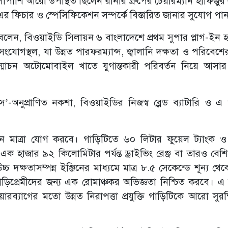
শি আরো উপস্থিত ছিলেন রানার গ্রুপের চেয়ারম্যান হাফিজুর
ফিচার ও স্পেসিফিকেশন সম্পর্কে বিস্তারিত জানার সুযোগ পা
 বলেন, বিওয়াইডি সিলায়ন ৬ বাংলাদেশে প্রথম সুপার প্লাগ-ইন হা
 সংযোগস্থল, যা উন্নত পারফরম্যান্স, জ্বালানি দক্ষতা ও পরিবে
ন্মোচন অটোমোবাইল খাতে যুগান্তকারী পরিবর্তন নিয়ে আসার ক্
’-অনুপ্রাণিত নকশা, বিওয়াইডির নিজস্ব ব্লেড ব্যাটারি ও এ
ুন মাত্রা যোগ করবে। গাড়িটিতে ৬০ লিটার ফুয়েল ট্যাংক 
ক হাজার ৯২ কিলোমিটার পর্যন্ত ড্রাইভিং রেঞ্জ বা তারও বেশি 
দক্ষতাসম্পন্ন ইঞ্জিনের মাধ্যমে মাত্র ৮.৫ সেকেন্ডে শূন্য থে
গাড়িপ্রেমীদের জন্য এক রোমাঞ্চকর অভিজ্ঞতা নিশ্চিত করবে। এ
্যাগের মতো উন্নত নিরাপত্তা প্রযুক্তি গাড়িটিকে আরো সুরক