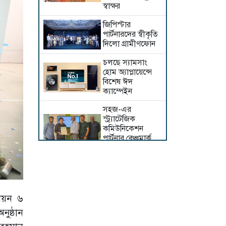
স্বাক্ষর
জিপিস্টার
পার্টনারদের স্বীকৃতি
দিলো গ্রামীণফোন
চলছে স্যামসাং
হোম অ্যাপ্লায়েন্সে
বিশেষ ঈদ
ক্যাম্পেইন
সহজ-এর
স্ট্র্যাটেজিক
কমিউনিকেশন
পার্টনার বেঞ্চমার্ক
পিআর
ওয়ালটন নিয়ে এল
ডিজিটাল সাইনেজ
ডিসপ্লে
লায়ন ৬
দারাজ বাংলাদেশ
ুষ্ঠান
নিয়ে এলো ‘চয়েস’