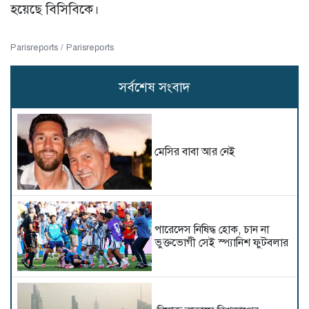
হয়েছে বিসিবিকে।
Parisreports / Parisreports
সর্বশেষ সংবাদ
মেসির বাবা আর নেই
পারেদেস নিষিদ্ধ হোক, চান না
ভুক্তভোগী সেই স্প্যানিশ ফুটবলার