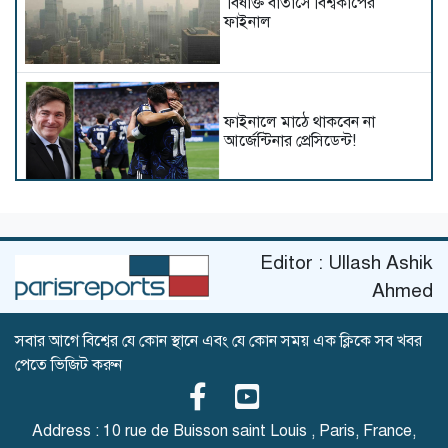
বিষাক্ত বাতাসে বিশ্বকাপের
ফাইনাল
ফাইনালে মাঠে থাকবেন না
আর্জেন্টিনার প্রেসিডেন্ট!
সহজ জয়ে সিরিজে সমতা ফেরাল
বাংলাদেশ
Editor : Ullash Ashik
Ahmed
সবার আগে বিশ্বের যে কোন স্থানে এবং যে কোন সময় এক ক্লিকে সব খবর
আর্জেন্টিনা বনাম ইংল্যান্ড, যুদ্ধ-
পেতে ভিজিট করুন
বিতর্ক ও আবেগের লড়াই
Address : 10 rue de Buisson saint Louis , Paris, France,