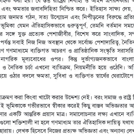
বে চিহ্নিত করা হয়। যে স্তম্ভ রাষ্ট্রের নির্বাহী ও আইন প্রণয়নকারী 
ষা এবং ক্ষমতার জবাবদিহিতা নিশ্চিত করে। ইতিহাস সাক্ষ্য দেয়, রা
গণমাধ্যম জনমত গঠন, সত্য উন্মোচন এবং নিপীড়নের বিরুদ্ধে প্রত
ভূমিকা যেমন ঐতিহাসিকভাবে গুরুত্বপূর্ণ, তেমনি বর্তমান সম
যমের সঙ্গে যুক্ত প্রত্যেক পেশাজীবীর, বিশেষ করে সাংবাদিক, সম
পর্যন্ত সবাই নিজ নিজ অবস্থান থেকে সর্বোচ্চ পেশাদারিত্ব, নৈ
গণমাধ্যমে ব্যক্তিগত আচরণ ও প্রাতিষ্ঠানিক সংস্কৃতি সরাসরি 
নাগরিক মূল্যবোধের ওপর। কিন্তু দুর্ভাগ্যজনকভাবে বাংল
র ও নৈতিক চর্চা এখনো ব্যতিক্রম, নিয়মনীতি হয়ে ওঠেনি। অ
ন হয়ে ওঠার বদলে ক্ষমতা, সুবিধা ও ব্যক্তিগত স্বার্থের ঘেরাটোপ
রমণ করা কিংবা খাটো করার উদ্দেশ্য নেই। বরং সমাজ ও রাষ্ট্র ন
 সেই ভূমিকাকে গভীরভাবে স্বীকার করেই কিছু বাস্তব অভিজ্ঞতার
ার একটি আন্তরিক প্রয়াস মাত্র। সমালোচনার লক্ষ্য এখানে ব্যক্
যেগুলো শক্তিশালী না হলে গণমাধ্যম তার ঐতিহাসিক দায়িত্ব যথা
রায়। লেখক হিসেবে নিজের প্রত্যক্ষ অভিজ্ঞতা এবং অন্যান্য ল