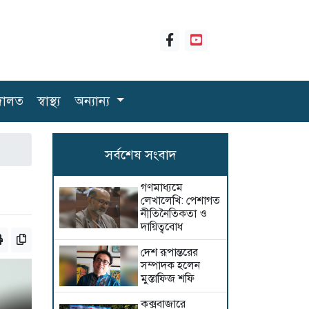
ালত
স্বাস্থ্য
অন্যান্য
সর্বশেষ সংবাদ
গণমাধ্যমে
লেখালেখি: পেশাগত
নীতিনৈতিকতা ও
দায়িত্ববোধ
দেশ রূপান্তরের
সম্পাদক হলেন
মুস্তাফিজ শফি
কক্সবাজারে