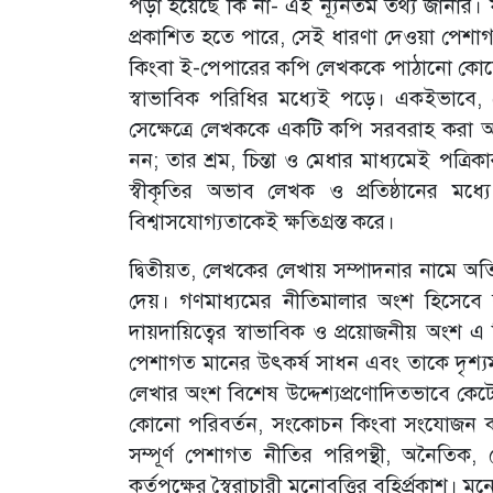
পড়া হয়েছে কি না- এই ন্যূনতম তথ্য জানার। য
প্রকাশিত হতে পারে, সেই ধারণা দেওয়া পেশাগ
কিংবা ই-পেপারের কপি লেখককে পাঠানো কোনো ব্
স্বাভাবিক পরিধির মধ্যেই পড়ে। একইভাবে, ক
সেক্ষেত্রে লেখককে একটি কপি সরবরাহ করা 
নন; তার শ্রম, চিন্তা ও মেধার মাধ্যমেই পত্র
স্বীকৃতির অভাব লেখক ও প্রতিষ্ঠানের মধ্
বিশ্বাসযোগ্যতাকেই ক্ষতিগ্রস্ত করে।
দ্বিতীয়ত, লেখকের লেখায় সম্পাদনার নামে অতির
দেয়। গণমাধ্যমের নীতিমালার অংশ হিসেবে ব
দায়দায়িত্বের স্বাভাবিক ও প্রয়োজনীয় অংশ 
পেশাগত মানের উৎকর্ষ সাধন এবং তাকে দৃশ্যম
লেখার অংশ বিশেষ উদ্দেশ্যপ্রণোদিতভাবে কেটেছ
কোনো পরিবর্তন, সংকোচন কিংবা সংযোজন ক
সম্পূর্ণ পেশাগত নীতির পরিপন্থী, অনৈতিক,
কর্তৃপক্ষের স্বৈরাচারী মনোবৃত্তির বহির্প্রকাশ। 