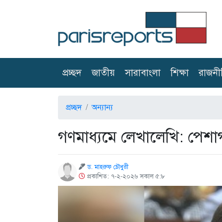
(current)
প্রচ্ছদ
জাতীয়
সারাবাংলা
শিক্ষা
রাজনী
প্রচ্ছদ
অন্যান্য
গণমাধ্যমে লেখালেখি: পেশা
ড. মাহরুফ চৌধুরী
প্রকাশিত: ৭-২-২০২৬ সকাল ৫:৮