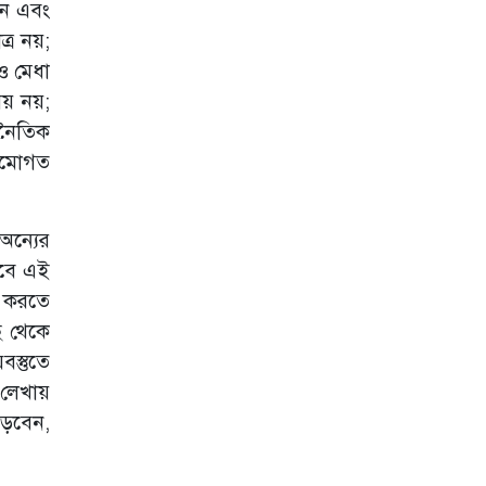
েন এবং
্র নয়;
 ও মেধা
ষয় নয়;
থনৈতিক
ঠামোগত
অন্যের
েবে এই
েম করতে
ছ থেকে
স্তুতে
 লেখায়
পড়বেন,