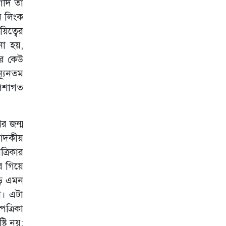
গাদ তা
ন লিংক
িত্বের
না হয়,
ের কেউ
্যূনতম
পেশাগত
র জন্ম
পাদকীয়
্রিকার
ে গিয়ে
ড়ে এমন
া। এটা
ত্রিকা
্টি নয়;