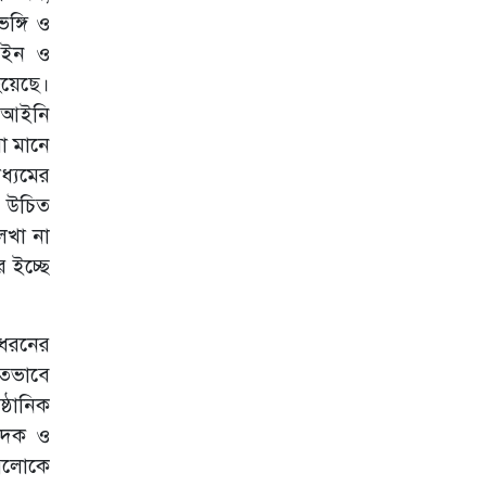
ভঙ্গি ও
আইন ও
হয়েছে।
ন আইনি
া মানে
ধ্যমের
া উচিত
েখা না
 ইচ্ছে
 ধরনের
িতভাবে
্ঠানিক
পাদক ও
 আলোকে