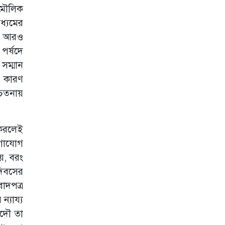
 মৌলিক
ধ্যমের
ান আরও
পর্ষদে
সম্মান
। কারণ
চেতনায়
 করলেই
োগাযোগ
নয়, বরং
দিবসের
াদপত্র
ন্যায্য
আদৌ তা