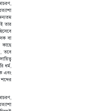
-আচরণ,
ত্যাশা
অন্যতম
েই তার
হিসেবে
াসক বা
র কাছে
ন, তবে
দায়িত্ব
 ধর্ম,
িক এবং
শব্দের
র-আচরণ,
ত্যাশা