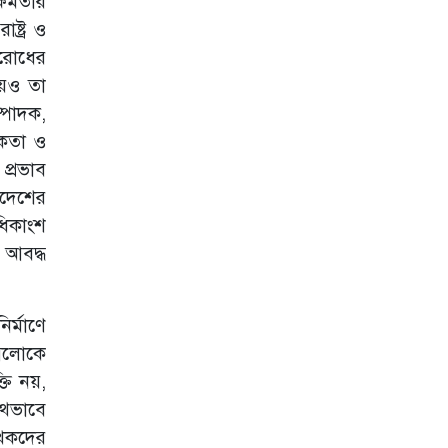
ক্ষমতার
ষ্ট্র ও
আজ বিশ্ব মুক্ত
গণমাধ্যম দিবস
িরোধের
য়েও তা
আমাদের সময়ের
্পাদক,
মফস্বল সম্পাদক
শাহজাহান কমর
তিকতা ও
আর নেই
প্রভাব
াদেশের
দৈনিক যায়যায়দিনের
ডিক্লেয়ারেশন বাতিল
ধিকাংশ
ে আবদ্ধ
সুবিধাবঞ্চিত শিশুদের
নিয়ে " সাদা হাতি"র
আয়োজন
ির্মাণে
স্মার্টকৃষি নির্ভর
 আলোকে
মডেল গ্রাম
বিনির্মাণে স্ট্যান্ডার্ড
তি নয়,
চার্টার্ড ও এসএএফ
যথভাবে
বাংলাদেশের
উদ্যোগ
েখকদের