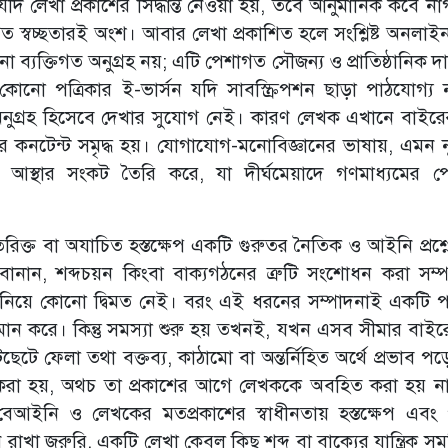
দি লেখা প্রকাশের সিদ্ধান্ত নেওয়া হয়, তবে আনুমানিক কবে না
ত স্বচ্ছতারই অংশ। আবার লেখা প্রকাশিত হলে সংশ্লিষ্ট অনলাই
যক্তিগত অনুগ্রহ নয়; এটি পেশাগত সৌজন্য ও প্রাতিষ্ঠানিক দায়
োনো পত্রিকার ই-ভার্সন যদি সাবস্ক্রিপশন ছাড়া পাঠযোগ্য 
অনুগ্রহ হিসেবে দেখার সুযোগ নেই। কারণ লেখক এখানে বাইর
িকার কনটেন্ট সমৃদ্ধ হয়। যোগাযোগ-মনোবিজ্ঞানের ভাষায়, এমন ন
যে আস্থার সংকট তৈরি করে, যা দীর্ঘমেয়াদে গণমাধ্যমের 
িক্ত বা অযাচিত হস্তক্ষেপ একটি গুরুতর নৈতিক ও আইনি প্রশ্নে
ানান, শব্দচয়ন কিংবা বাক্যগঠনের ত্রুটি সংশোধন করা সম্
এ নিয়ে কোনো দ্বিমত নেই। বরং এই ধরনের সম্পাদনাই একটি পত
ান করে। কিন্তু সমস্যা শুরু হয় তখনই, যখন এসব সীমার বাইর
েটে ফেলা তথা বক্তব্য, কাঠামো বা অন্তর্নিহিত অর্থে প্রভাব প
রা হয়, অথচ তা প্রকাশের আগে লেখককে অবহিত করা হয় ন
 বেআইনি ও লেখকের মতপ্রকাশের স্বাধীনতায় হস্তক্ষেপ এবং প
মনে রাখা জরুরি, একটি লেখা কেবল কিছু শব্দ বা বাক্যের যান্ত্রিক সমষ