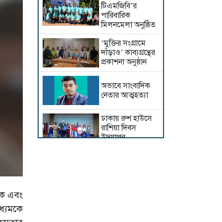
টিএমজিবি’র
পারিবারিক
মিলনমেলা অনুষ্ঠিত
‘মুক্তির সংগ্রামে
দাঁড়াও’ কাব্যগ্রন্থের
প্রকাশনা অনুষ্ঠান
অভাবে সাংবাদিক
নেতার আত্মহত্যা
ঢাকায় রুশ হাউসে
রাশিয়া দিবস
উদযাপন
সংবাদপত্রে ঈদুল
আজহার ছুটি ৫ দিন
ঢাকায় গিয়ে দুই দিন
াহক এবং
ধরে সাংবাদিক
ধ্যমকে
নিখোঁজ