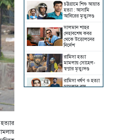
চট্টগ্রামে শিশু আয়াত
হত্যা : আসামি
আবিরের মৃত্যুদণ্ড
সালমান শাহর
দেহাবশেষ কবর
থেকে উত্তোলনের
নির্দেশ
রামিসা হত্যা
মামলায় সোহেল-
স্বপ্নার মৃত্যুদণ্ড
রামিসা ধর্ষণ ও হত্যা
মামলার রায়
রোববার
আইভীর জামিন
বহাল, মুক্তিতে বাধা
নেই
হত্যার
‘কাঠগড়ায় আসামি
মামলায়
দেখলাম, আমরা খুব