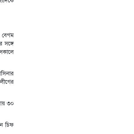
্যদিকে
খুশি’
হত্যাচেষ্টা মামলায়
শিরীন শারমিন
চৌধুরীর জামিন
র বেগম
গণভোটের ফল
বাতিল চেয়ে
 সঙ্গে
হাইকোর্টে রিট
 সকালে
টিউলিপের ৪, শেখ
হাসিনার ১০ বছরের
কারাদণ্ড
াসিনার
শেখ হাসিনার বিরুদ্ধে
বলীগের
দুই মামলার রায়
আজ
যায় ৩০
চানখারপুলে ছয়
হত্যা মামলায় ৩
জনের মৃত্যুদণ্ড
ান চিফ