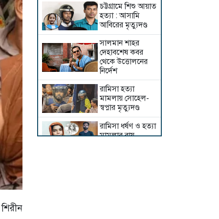
চট্টগ্রামে শিশু আয়াত
হত্যা : আসামি
আবিরের মৃত্যুদণ্ড
সালমান শাহর
দেহাবশেষ কবর
থেকে উত্তোলনের
নির্দেশ
রামিসা হত্যা
মামলায় সোহেল-
স্বপ্নার মৃত্যুদণ্ড
রামিসা ধর্ষণ ও হত্যা
মামলার রায়
রোববার
আইভীর জামিন
বহাল, মুক্তিতে বাধা
নেই
‘কাঠগড়ায় আসামি
 শিরীন
দেখলাম, আমরা খুব