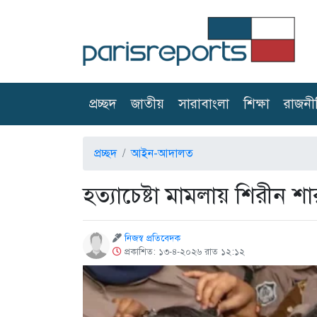
(current)
প্রচ্ছদ
জাতীয়
সারাবাংলা
শিক্ষা
রাজনী
প্রচ্ছদ
আইন-আদালত
হত্যাচেষ্টা মামলায় শিরীন শ
নিজস্ব প্রতিবেদক
প্রকাশিত: ১৩-৪-২০২৬ রাত ১২:১২