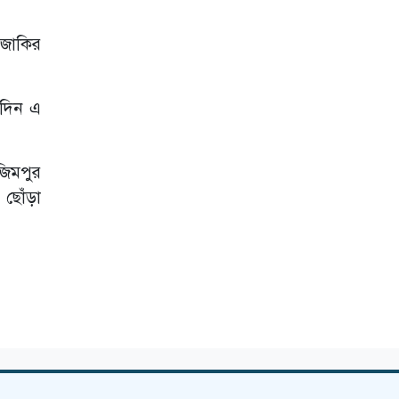
খুশি’
হত্যাচেষ্টা মামলায়
 জাকির
শিরীন শারমিন
চৌধুরীর জামিন
গণভোটের ফল
ইদিন এ
বাতিল চেয়ে
হাইকোর্টে রিট
জিমপুর
টিউলিপের ৪, শেখ
হাসিনার ১০ বছরের
 ছোঁড়া
কারাদণ্ড
শেখ হাসিনার বিরুদ্ধে
দুই মামলার রায়
আজ
চানখারপুলে ছয়
হত্যা মামলায় ৩
জনের মৃত্যুদণ্ড