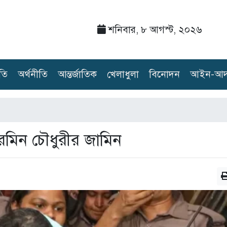
শনিবার, ৮ আগস্ট, ২০২৬
তি
অর্থনীতি
আন্তর্জাতিক
খেলাধুলা
বিনোদন
আইন-আদ
ারমিন চৌধুরীর জামিন