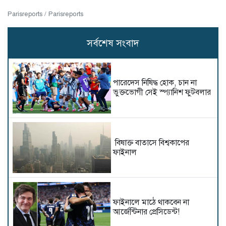
Parisreports / Parisreports
সর্বশেষ সংবাদ
পারেদেস নিষিদ্ধ হোক, চান না
ভুক্তভোগী সেই স্প্যানিশ ফুটবলার
বিষাক্ত বাতাসে বিশ্বকাপের
ফাইনাল
ফাইনালে মাঠে থাকবেন না
আর্জেন্টিনার প্রেসিডেন্ট!