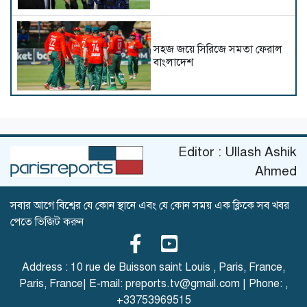
সহজ জয়ে সিরিজে সমতা ফেরাল
বাংলাদেশ
আর্জেন্টিনা বনাম ইংল্যান্ড, যুদ্ধ-
বিতর্ক ও আবেগের লড়াই
Editor : Ullash Ashik
Ahmed
ফিফা র‍্যাঙ্কিংয়ের শীর্ষ চার দল
সবার আগে বিশ্বের যে কোন স্থানে এবং যে কোন সময় এক ক্লিকে সব খবর
নিয়েই ২০২৬ বিশ্বকাপের
পেতে ভিজিট করুন
সেমিফাইনাল
Address : 10 rue de Buisson saint Louis , Paris, France,
Paris, France| E-mail:
preports.tv@gmail.com
| Phone:
,
এমবাপ্পে ও হালান্ডকে টপকে
+33753969515
গোল্ডেন বুটের দৌড়ে শীর্ষে মেসি