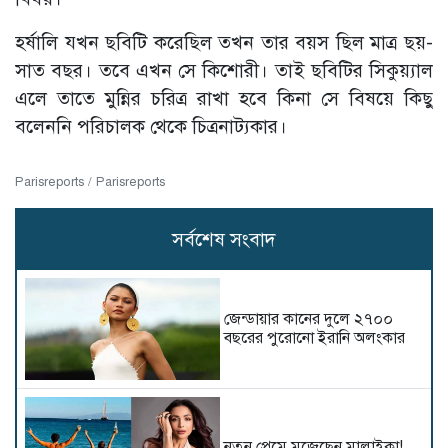
হর্ষালি যখন ছবিটি করেছিল তখন তার বয়স ছিল মাত্র ছয়-
সাত বছর। তবে এখন সে কিশোরী। তাই ছবিটির সিকুয়্যাল
এলে তাতে মুন্নির চরিত্র রাখা হবে কিনা সে বিষয়ে কিছু
বলেননি পরিচালক থেকে চিত্রনাট্যকার।
Parisreports / Parisreports
সর্বশেষ সংবাদ
জেন্ডায়ার কানের দুলে ২৭০০
বছরের পুরোনো ইরানি অলংকার
নতুন প্রেমে মজেছেন মালাইকা!