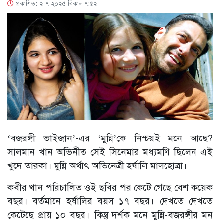
প্রকাশিত: ২-৭-২০২৫ বিকাল ৭:৫২
‘বজরঙ্গী ভাইজান’-এর ‘মুন্নি’কে নিশ্চয়ই মনে আছে?
সালমান খান অভিনীত সেই সিনেমার মধ্যমণি ছিলেন এই
খুদে তারকা। মুন্নি অর্থাৎ অভিনেত্রী হর্ষালি মালহোত্রা।
কবীর খান পরিচালিত ওই ছবির পর কেটে গেছে বেশ কয়েক
বছর। বর্তমানে হর্ষালির বয়স ১৭ বছর। দেখতে দেখতে
কেটেছে প্রায় ১০ বছর। কিন্তু দর্শক মনে মুন্নি-বজরঙ্গীর মন