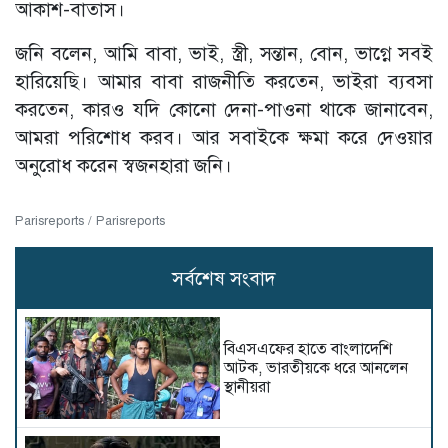
আকাশ-বাতাস।
জনি বলেন, আমি বাবা, ভাই, স্ত্রী, সন্তান, বোন, ভাগ্নে সবই
হারিয়েছি। আমার বাবা রাজনীতি করতেন, ভাইরা ব্যবসা
করতেন, কারও যদি কোনো দেনা-পাওনা থাকে জানাবেন,
আমরা পরিশোধ করব। আর সবাইকে ক্ষমা করে দেওয়ার
অনুরোধ করেন স্বজনহারা জনি।
Parisreports / Parisreports
সর্বশেষ সংবাদ
বিএসএফের হাতে বাংলাদেশি
আটক, ভারতীয়কে ধরে আনলেন
স্থানীয়রা