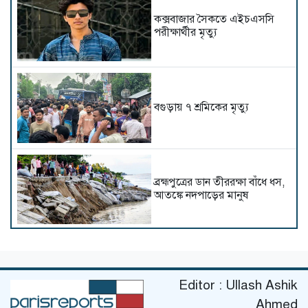
কক্সবাজার সৈকতে এইচএসসি
পরীক্ষার্থীর মৃত্যু
বগুড়ায় ৭ শ্রমিকের মৃত্যু
ব্রহ্মপুত্রের ডান তীররক্ষা বাঁধে ধস,
আতঙ্কে নদপাড়ের মানুষ
উখিয়ায় পাহাড়ধসের ঘটনায় নিহত
বেড়ে ৮
Editor : Ullash Ashik
Ahmed